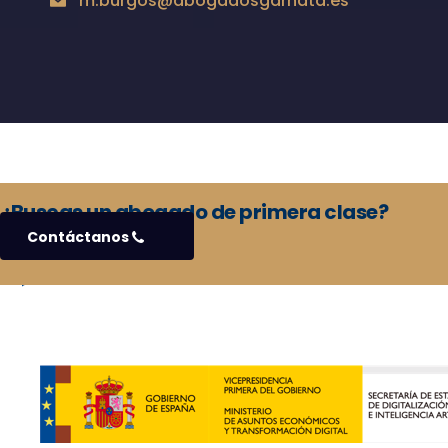
m.burgos@abogadosgarnata.es
¿Buscas un abogado de primera clase?
Contáctanos