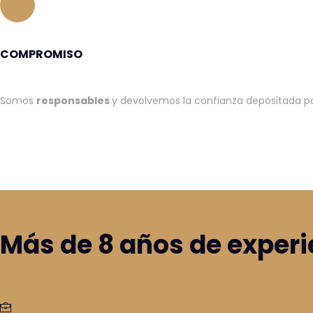
COMPROMISO
Somos
responsables
y devolvemos la confianza depositada por
Más de 8 años de experi