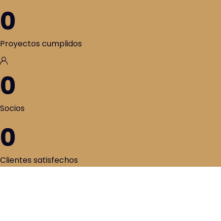
0
Proyectos cumplidos
0
Socios
0
Clientes satisfechos