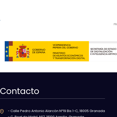
Contacto
- Calle Pedro Antonio Alarcón Nº19 Bis 1-C, 18005 Granada
- C. Real de Motril, Nº7, 18100 Armilla, Granada