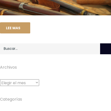
LEE MAS
Archivos
Archivos
Categorías