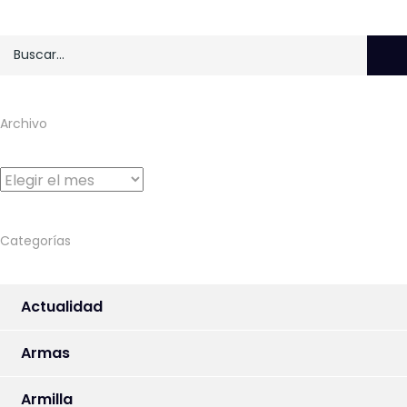
Archivo
Archivo
Categorías
Actualidad
Armas
Armilla