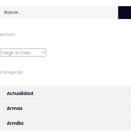
Archivo
Archivo
Categorías
Actualidad
Armas
Armilla