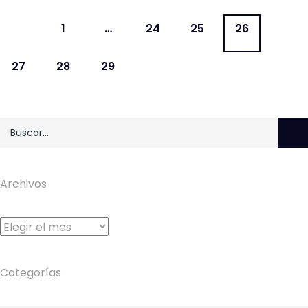
1
…
24
25
26
27
28
29
Archivos
Archivos
Categorías